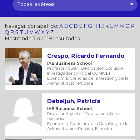
Todas las áreas
Navegar por apellido:
A
B
C
D
E
F
G
H
I
J
K
L
M
N
O
P
Q
R
S
T
U
V
W
X
Y
Z
Mostrando 7 de 119 resultados
Crespo, Ricardo Fernando
IAE Business School
Profesor Titular | Dedicación Exclusiva
Investigador principal CONICET
Economía, Ciencias de la Gestión y de la
Administración Pública
Debeljuh, Patricia
IAE Business School
Profesor Adjunto | Dedicación Semi
exclusiva
Economía, Ciencias de la Gestión y de la
Administración Pública, Filosofia