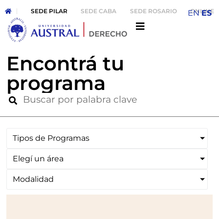
SEDE PILAR
SEDE CABA
SEDE ROSARIO
ONLINE
EN
ES
Encontrá tu
programa
Tipos de Programas
Elegí un área
Modalidad