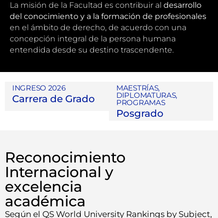
La misión de la Facultad es contribuir al
desarrollo
del conocimiento y a la formación de profesionales
en el ámbito de derecho, de acuerdo con una
concepción integral de la persona humana
entendida desde su destino trascendente.
INGRESO 2026
MAESTRÍAS,
DIPLOMATURAS,
Carrera de Grado
PROGRAMAS
Posgrado
Reconocimiento
Internacional y
excelencia
académica
Según el QS World University Rankings by Subject,