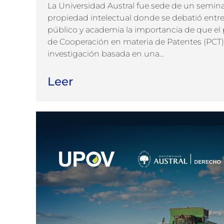
La Universidad Austral fue sede de un semina
propiedad intelectual donde se debatió entre 
público y academia la importancia de que el p
de Cooperación en materia de Patentes (PCT).
investigación basada en una...
Leer