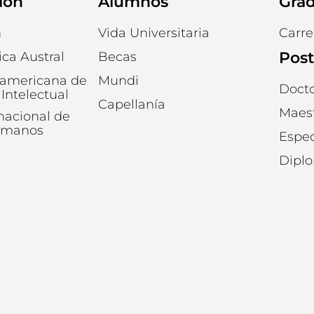
ión
Alumnos
Gra
n
Vida Universitaria
Carre
Pos
ica Austral
Becas
oamericana de
Mundi
Doct
Intelectual
Capellanía
Maest
rnacional de
umanos
Espec
Dipl