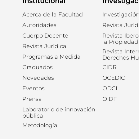
Institucional
Investigac
Acerca de la Facultad
Investigació
Autoridades
Revista Juríd
Cuerpo Docente
Revista Iber
la Propiedad 
Revista Jurídica
Revista Inte
Programas a Medida
Derechos H
Graduados
CIDR
Novedades
OCEDIC
Eventos
ODCL
Prensa
OIDF
Laboratorio de innovación
pública
Metodología