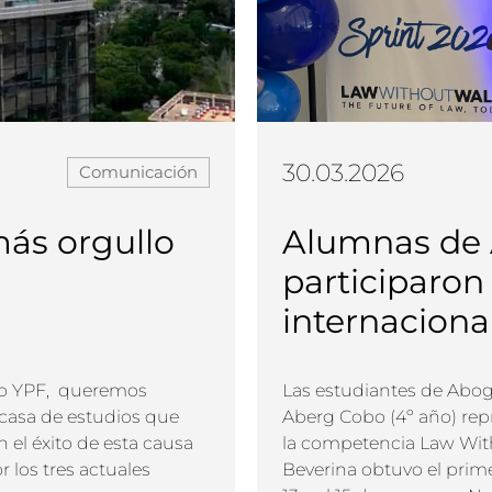
30.03.2026
Comunicación
más orgullo
Alumnas de 
participaron
internacional
caso YPF, queremos
Las estudiantes de Aboga
a casa de estudios que
Aberg Cobo (4º año) repr
 el éxito de esta causa
la competencia Law Wit
r los tres actuales
Beverina obtuvo el primer