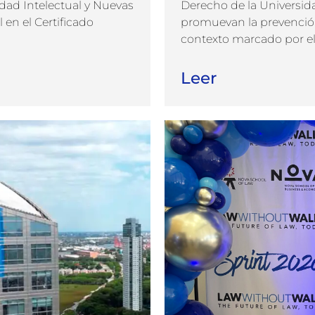
edad Intelectual y Nuevas
Derecho de la Universid
 en el Certificado
promuevan la prevención 
contexto marcado por el 
Leer