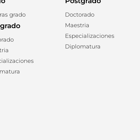
do
Postgrado
ras grado
Doctorado
tgrado
Maestria
Especializaciones
orado
Diplomatura
ria
ializaciones
omatura