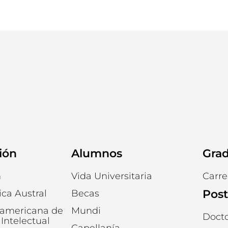
ión
Alumnos
Gra
n
Vida Universitaria
Carre
Pos
ica Austral
Becas
oamericana de
Mundi
Doct
Intelectual
Capellanía