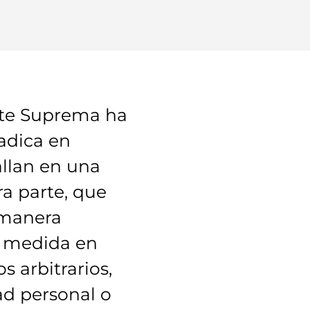
rte Suprema ha
radica en
allan en una
ra parte, que
 manera
la medida en
s arbitrarios,
dad personal o