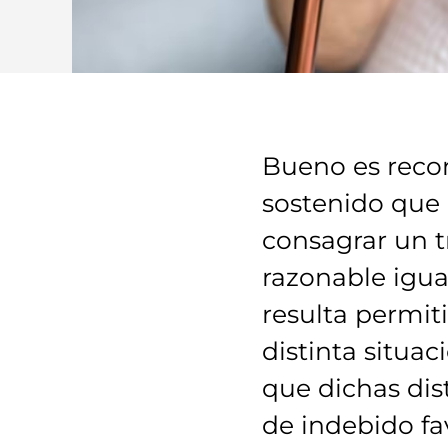
Bueno es reco
sostenido que 
consagrar un tr
razonable igua
resulta permit
distinta situa
que dichas dist
de indebido fav