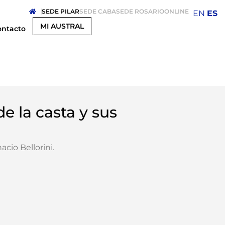
SEDE PILAR
SEDE CABA
SEDE ROSARIO
ONLINE
EN
ES
MI AUSTRAL
ontacto
e la casta y sus
acio Bellorini
.