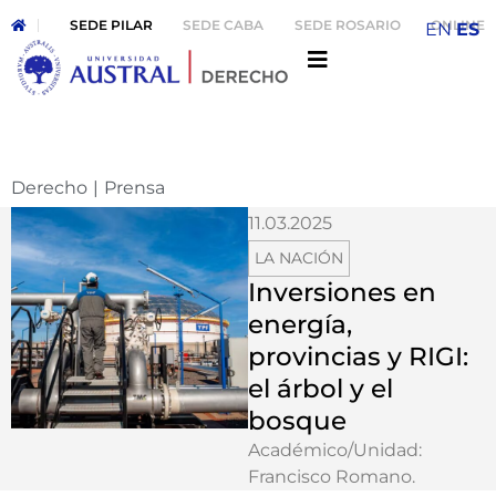
SEDE PILAR
SEDE CABA
SEDE ROSARIO
ONLINE
EN
ES
Derecho
|
Prensa
11.03.2025
LA NACIÓN
Inversiones en
energía,
provincias y RIGI:
el árbol y el
bosque
Académico/Unidad:
Francisco Romano
.