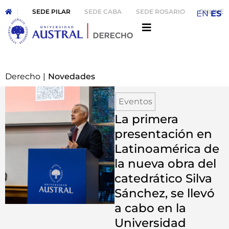
SEDE PILAR
SEDE CABA
SEDE ROSARIO
ONLINE
EN
ES
Derecho
|
Novedades
Eventos
La primera
presentación en
Latinoamérica de
la nueva obra del
catedrático Silva
Sánchez, se llevó
a cabo en la
Universidad