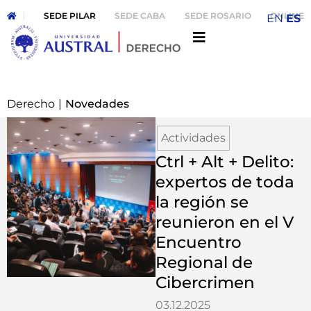
SEDE PILAR
SEDE CABA
SEDE ROSARIO
ONLINE
EN
ES
Derecho
|
Novedades
Actividades
Ctrl + Alt + Delito:
expertos de toda
la región se
reunieron en el V
Encuentro
Regional de
Cibercrimen
03.12.2025