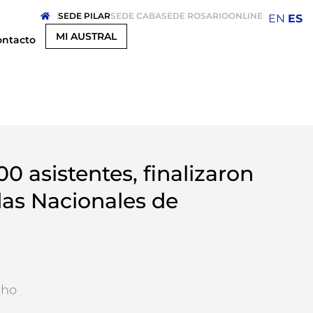
SEDE PILAR
SEDE CABA
SEDE ROSARIO
ONLINE
EN
ES
MI AUSTRAL
ontacto
0 asistentes, finalizaron
das Nacionales de
cho