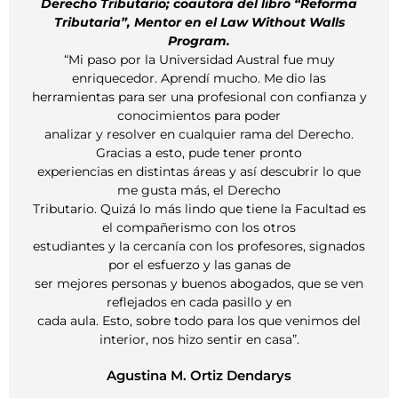
rio; coautora del libro “Reforma
(Paris - Fr
Mentor en el Law Without Walls
University S
Program.
of the Int
la Universidad Austral fue muy
Group, estu
r. Aprendí mucho. Me dio las
ser una profesional con confianza y
LL.P., París
cimientos para poder
Dewey Ba
ver en cualquier rama del Derecho.
a esto, pude tener pronto
“En la Universidad
stintas áreas y así descubrir lo que
d
usta más, el Derecho
lógicamente, para 
o más lindo que tiene la Facultad es
concep
pañerismo con los otros
lógica a los disti
ercanía con los profesores, signados
me 
 esfuerzo y las ganas de
trabajando en Ar
nas y buenos abogados, que se ven
ados en cada pasillo y en
sobre todo para los que venimos del
Ed
, nos hizo sentir en casa”.
ina M. Ortiz Dendarys