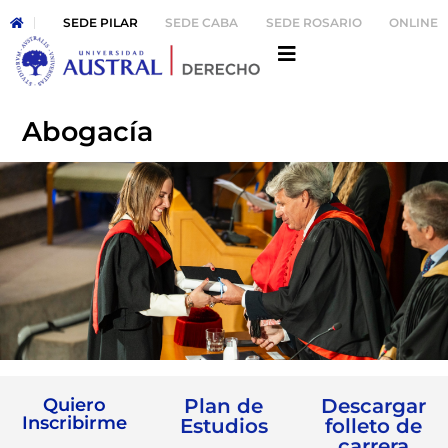
SEDE PILAR
SEDE CABA
SEDE ROSARIO
ONLINE
Abogacía
Quiero
Plan de
Descargar
Inscribirme
Estudios
folleto de
carrera