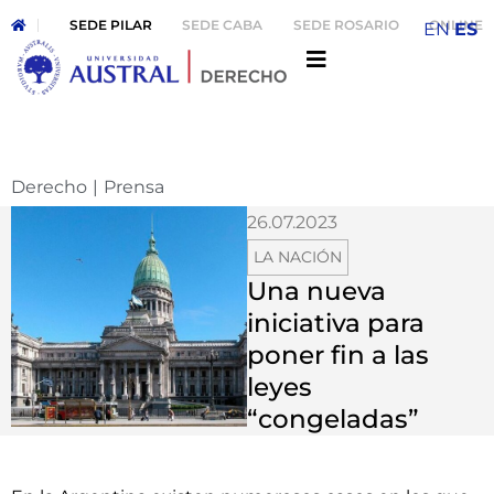
SEDE PILAR
SEDE CABA
SEDE ROSARIO
ONLINE
EN
ES
Derecho
|
Prensa
26.07.2023
LA NACIÓN
Una nueva
iniciativa para
poner fin a las
leyes
“congeladas”