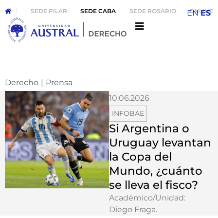
SEDE PILAR
SEDE CABA
SEDE ROSARIO
ONLINE
EN
ES
Derecho
|
Prensa
10.06.2026
INFOBAE
Si Argentina o
Uruguay levantan
la Copa del
Mundo, ¿cuánto
se lleva el fisco?
Académico/Unidad:
Diego Fraga
.