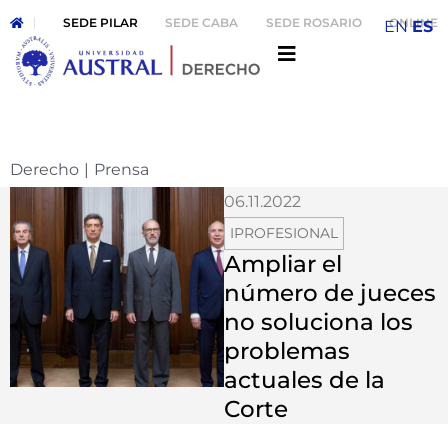
SEDE PILAR
SEDE CABA
SEDE ROSARIO
ONLINE
EN
ES
Derecho
|
Prensa
06.11.2022
IPROFESIONAL
Ampliar el
número de jueces
no soluciona los
problemas
actuales de la
Corte