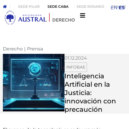
SEDE PILAR
SEDE CABA
SEDE ROSARIO
ONLINE
EN
ES
Derecho
|
Prensa
01.12.2024
INFOBAE
Inteligencia
Artificial en la
Justicia:
innovación con
precaución