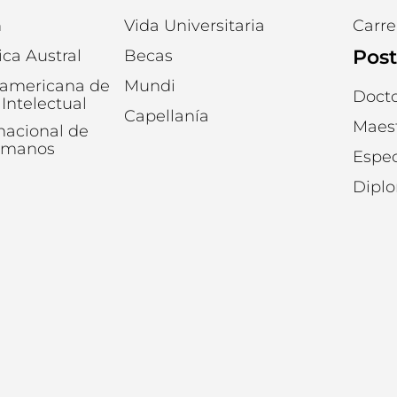
n
Vida Universitaria
Carre
Pos
ica Austral
Becas
oamericana de
Mundi
Doct
Intelectual
Capellanía
Maest
rnacional de
umanos
Espec
Dipl