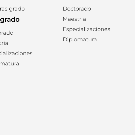
ras grado
Doctorado
tgrado
Maestria
Especializaciones
orado
Diplomatura
ria
ializaciones
omatura