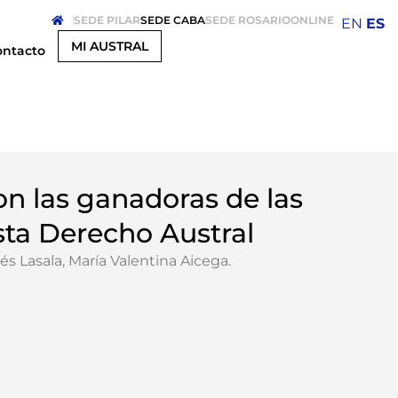
SEDE PILAR
SEDE CABA
SEDE ROSARIO
ONLINE
EN
ES
MI AUSTRAL
ontacto
n las ganadoras de las
sta Derecho Austral
és Lasala
,
María Valentina Aicega
.