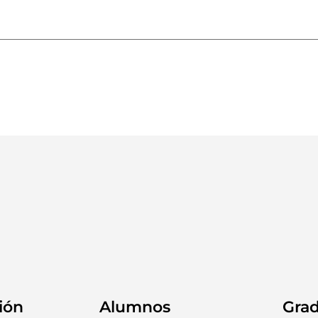
ión
Alumnos
Gra