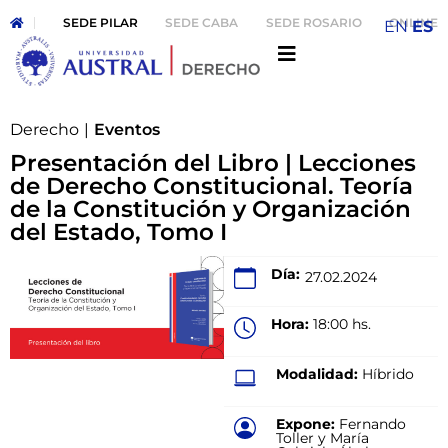
SEDE PILAR
SEDE CABA
SEDE ROSARIO
ONLINE
EN
ES
Derecho
|
Eventos
Presentación del Libro | Lecciones
de Derecho Constitucional. Teoría
de la Constitución y Organización
del Estado, Tomo I
Día:
27.02.2024
Hora:
18:00 hs.
Modalidad:
Híbrido
Expone:
Fernando
Toller y María