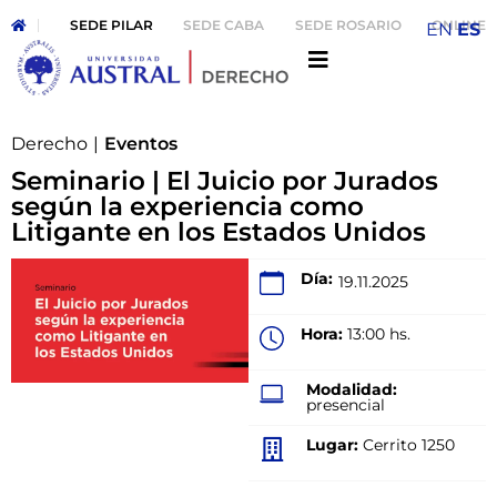
SEDE PILAR
SEDE CABA
SEDE ROSARIO
ONLINE
EN
ES
Derecho
|
Eventos
Seminario | El Juicio por Jurados
según la experiencia como
Litigante en los Estados Unidos
Día:
19.11.2025
Hora:
13:00 hs.
Modalidad:
presencial
Lugar:
Cerrito 1250