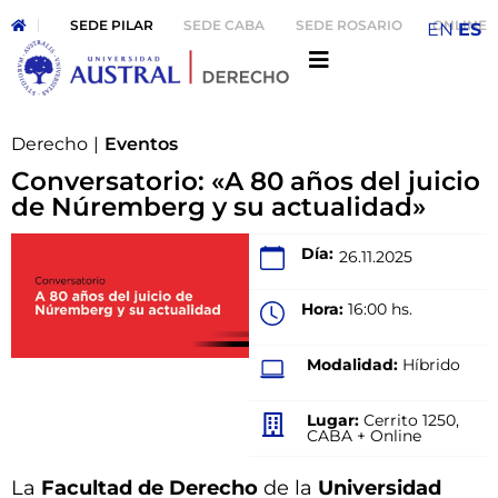
SEDE PILAR
SEDE CABA
SEDE ROSARIO
ONLINE
EN
ES
Derecho
|
Eventos
Conversatorio: «A 80 años del juicio
de Núremberg y su actualidad»
Día:
26.11.2025
Hora:
16:00 hs.
Modalidad:
Híbrido
Lugar:
Cerrito 1250,
CABA + Online
La
Facultad de Derecho
de la
Universidad