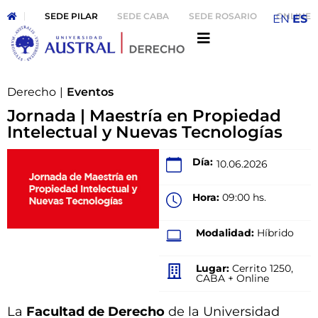
SEDE PILAR
SEDE CABA
SEDE ROSARIO
ONLINE
EN
ES
Derecho
|
Eventos
Jornada | Maestría en Propiedad
Intelectual y Nuevas Tecnologías
Día:
10.06.2026
Hora:
09:00 hs.
Modalidad:
Híbrido
Lugar:
Cerrito 1250,
CABA + Online
La
Facultad de Derecho
de la Universidad