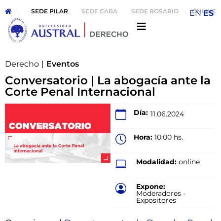
SEDE PILAR
SEDE CABA
SEDE ROSARIO
ONLINE
EN
ES
Derecho
|
Eventos
Conversatorio | La abogacía ante la
Corte Penal Internacional
Día:
11.06.2024
Hora:
10:00 hs.
Modalidad:
online
Expone:
Moderadores -
Expositores