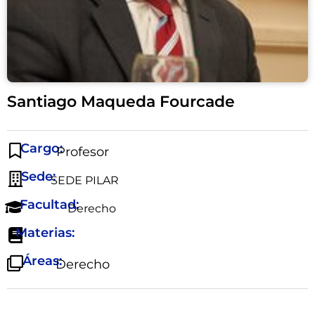
Santiago Maqueda Fourcade
Cargo:
Profesor
Sede:
SEDE PILAR
Facultad:
Derecho
Materias:
Áreas:
Derecho