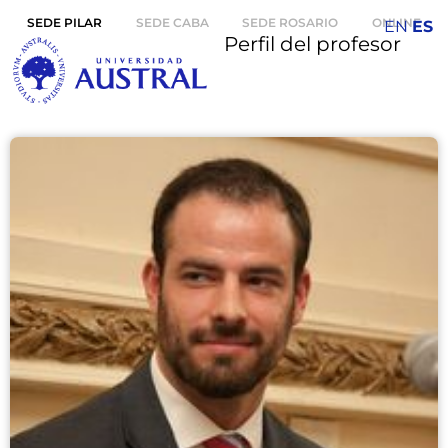
SEDE PILAR
SEDE CABA
SEDE ROSARIO
ONLINE
EN
ES
Perfil del profesor