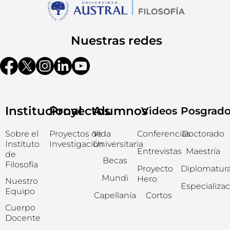
Nuestras redes
Institucional
Proyectos
Alumnos
Videos
Posgrad
Sobre el
Proyectos de
Vida
Conferencias
Doctorado
Instituto
Investigación
Universitaria
Entrevistas
Maestría
de
Becas
Filosofía
Proyecto
Diplomatur
Mundi
Hero
Nuestro
Especializa
Equipo
Capellanía
Cortos
Cuerpo
Docente