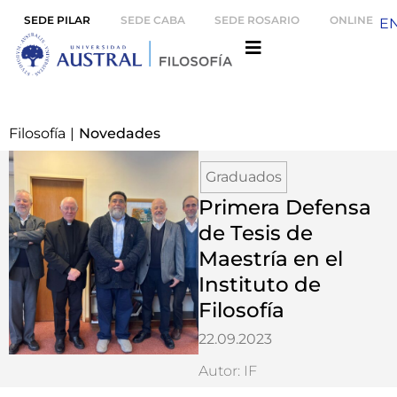
SEDE PILAR
SEDE CABA
SEDE ROSARIO
ONLINE
E
Filosofía
|
Novedades
Graduados
Primera Defensa
de Tesis de
Maestría en el
Instituto de
Filosofía
22.09.2023
Autor: IF