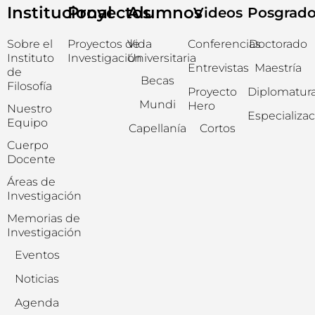
Institucional
Proyectos
Alumnos
Videos
Posgrad
Sobre el
Proyectos de
Vida
Conferencias
Doctorado
Instituto
Investigación
Universitaria
Entrevistas
Maestría
de
Becas
Filosofía
Proyecto
Diplomatur
Mundi
Hero
Nuestro
Especializa
Equipo
Capellanía
Cortos
Cuerpo
Docente
Áreas de
Investigación
Memorias de
Investigación
Eventos
Noticias
Agenda