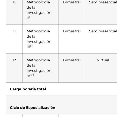
10
Metodología
Bimestral
Semipresencia
de la
investigación
II*
11
Metodología
Bimestral
Semipresencia
de la
investigación
III**
12
Metodología
Bimestral
Virtual
de la
investigación
IV***
Carga horaria total
Ciclo de Especialización