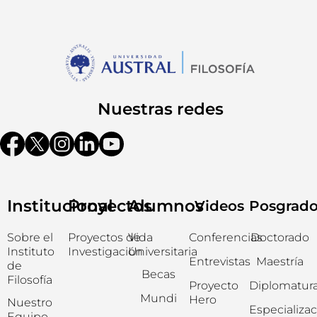
Nuestras redes
Institucional
Proyectos
Alumnos
Videos
Posgrad
Sobre el
Proyectos de
Vida
Conferencias
Doctorado
Instituto
Investigación
Universitaria
Entrevistas
Maestría
de
Becas
Filosofía
Proyecto
Diplomatur
Mundi
Hero
Nuestro
Especializa
Equipo