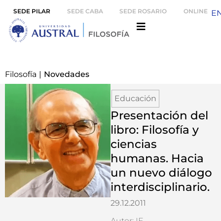
SEDE PILAR
SEDE CABA
SEDE ROSARIO
ONLINE
E
Filosofía
|
Novedades
Educación
Presentación del
libro: Filosofía y
ciencias
humanas. Hacia
un nuevo diálogo
interdisciplinario.
29.12.2011
Autor: IF