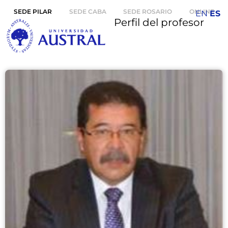
SEDE PILAR
SEDE CABA
SEDE ROSARIO
ONLINE
EN
ES
Perfil del profesor