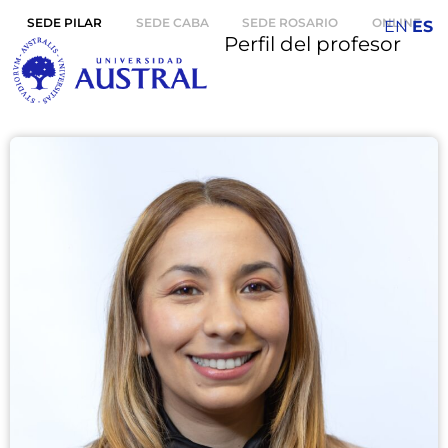
SEDE PILAR
SEDE CABA
SEDE ROSARIO
ONLINE
EN
ES
Perfil del profesor