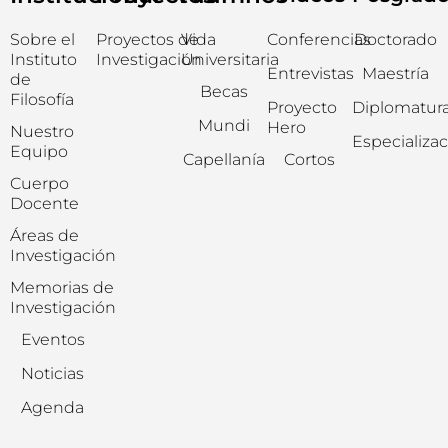
Sobre el
Proyectos de
Vida
Conferencias
Doctorado
Instituto
Investigación
Universitaria
Entrevistas
Maestría
de
Becas
Filosofía
Proyecto
Diplomatur
Mundi
Hero
Nuestro
Especializa
Equipo
Capellanía
Cortos
Cuerpo
Docente
Áreas de
Investigación
Memorias de
Investigación
Eventos
Noticias
Agenda