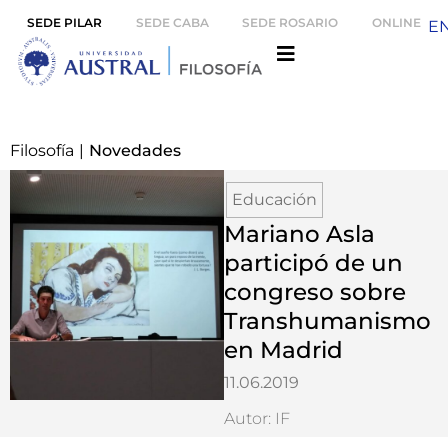
SEDE PILAR
SEDE CABA
SEDE ROSARIO
ONLINE
E
Filosofía
|
Novedades
Educación
Mariano Asla
participó de un
congreso sobre
Transhumanismo
en Madrid
11.06.2019
Autor: IF