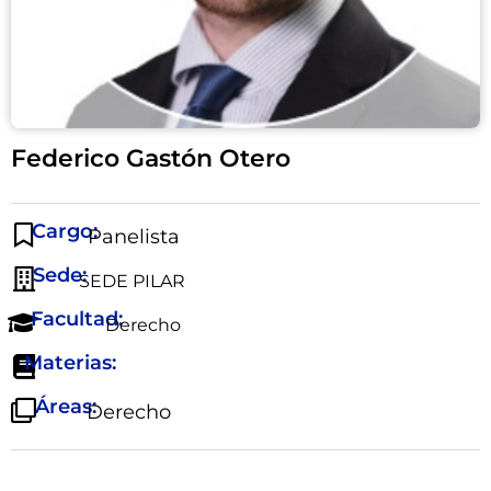
Federico Gastón Otero
Cargo:
Panelista
Sede:
SEDE PILAR
Facultad:
Derecho
Materias:
Áreas:
Derecho