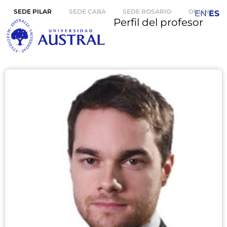
SEDE PILAR
SEDE CABA
SEDE ROSARIO
ONLINE
EN
ES
Perfil del profesor