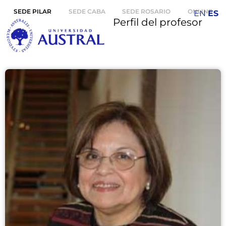
SEDE PILAR
SEDE CABA
SEDE ROSARIO
ONLINE
EN
ES
Perfil del profesor