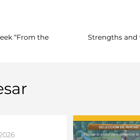
Week “From the
Strengths and
esar
.2026