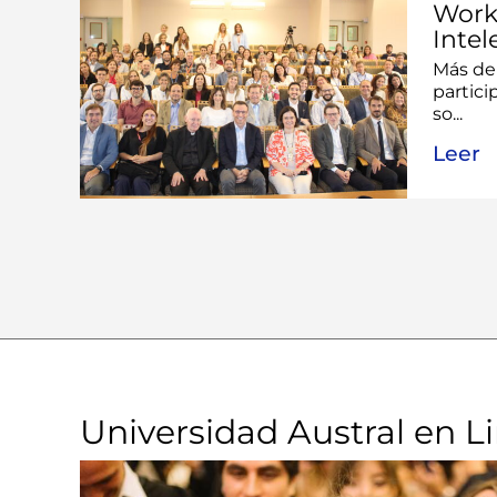
Work
Intel
Más de
partic
so...
Leer
Universidad Austral en L