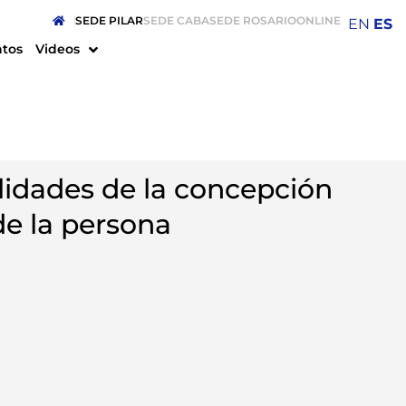
SEDE PILAR
SEDE CABA
SEDE ROSARIO
ONLINE
EN
ES
ntos
Videos
ilidades de la concepción
e la persona