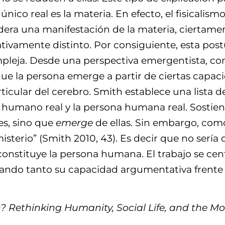
 único real es la materia. En efecto, el fisicalis
idera una manifestación de la materia, ciertam
ativamente distinto. Por consiguiente, esta po
mpleja. Desde una perspectiva emergentista, co
que la persona emerge a partir de ciertas capa
icular del cerebro. Smith establece una lista 
 humano real y la persona humana real. Sostiene
es, sino que
emerge
de ellas. Sin embargo, com
isterio” (Smith 2010, 43). Es decir que no serí
 constituye la persona humana. El trabajo se ce
inando tanto su capacidad argumentativa frent
? Rethinking Humanity, Social Life, and the M