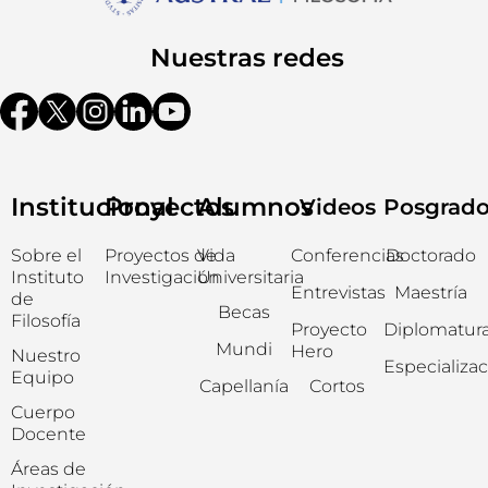
Nuestras redes
Institucional
Proyectos
Alumnos
Videos
Posgrad
Sobre el
Proyectos de
Vida
Conferencias
Doctorado
Instituto
Investigación
Universitaria
Entrevistas
Maestría
de
Becas
Filosofía
Proyecto
Diplomatur
Mundi
Hero
Nuestro
Especializa
Equipo
Capellanía
Cortos
Cuerpo
Docente
Áreas de