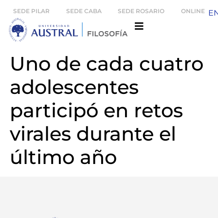
SEDE PILAR
SEDE CABA
SEDE ROSARIO
ONLINE
E
Uno de cada cuatro
adolescentes
participó en retos
virales durante el
último año