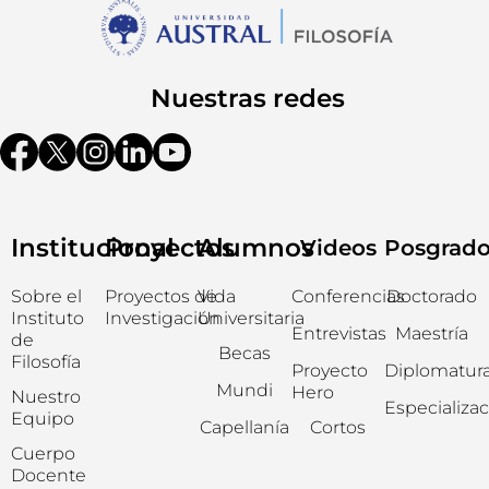
Nuestras redes
Institucional
Proyectos
Alumnos
Videos
Posgrad
Sobre el
Proyectos de
Vida
Conferencias
Doctorado
Instituto
Investigación
Universitaria
Entrevistas
Maestría
de
Becas
Filosofía
Proyecto
Diplomatur
Mundi
Hero
Nuestro
Especializa
Equipo
Capellanía
Cortos
Cuerpo
Docente