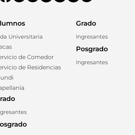
lumnos
Grado
ida Universitaria
Ingresantes
ecas
Posgrado
ervicio de Comedor
Ingresantes
ervicio de Residencias
undi
apellanía
rado
ngresantes
osgrado