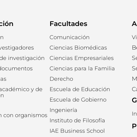
ción
Facultades
A
ón
Comunicación
V
B
vestigadores
Ciencias Biomédicas
S
 de investigación
Ciencias Empresariales
S
 documentos
Ciencias para la Familia
M
ias
Derecho
C
 académico y de
Escuela de Educación
ón
G
Escuela de Gobierno
Ingeniería
I
n con organismos
Instituto de Filosofía
P
IAE Business School