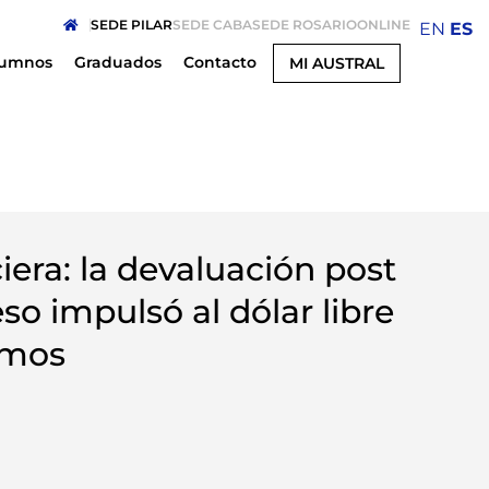
SEDE PILAR
SEDE CABA
SEDE ROSARIO
ONLINE
EN
ES
lumnos
Graduados
Contacto
MI AUSTRAL
era: la devaluación post
eso impulsó al dólar libre
imos