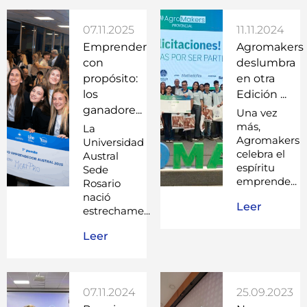
07.11.2025
11.11.2024
Emprender
Agromakers
con
deslumbra
propósito:
en otra
los
Edición ...
ganadore...
Una vez
más,
La
Agromakers
Universidad
celebra el
Austral
espíritu
Sede
emprende...
Rosario
nació
Leer
estrechame...
Leer
07.11.2024
25.09.2023