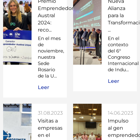
Premio
Nueva
Emprendedor
Alianza
Austral
para la
2024:
Transformac
reco...
...
En el mes
En el
de
contexto
noviembre,
del 6°
nuestra
Congreso
Sede
Internacional
Rosario
de Indu...
de la U...
Leer
Leer
31.08.2023
14.06.2023
Visitas a
Impulso
empresas
al gen
en el
emprendedo