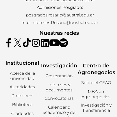
Admisiones Posgrado:
posgrados.rosario@austral.edu.ar
Info:
Informes.Rosario@austral.edu.ar
Nuestras redes
Institucional
Investigación
Centro de
Agronegocios
Acerca de la
Presentación
universidad
Sobre el CEAG
Informes y
Autoridades
documentos
MBA en
Profesores
Agronegocios
Convocatorias
Biblioteca
Investigación y
Calendario
Transferencia
académico y de
Graduados