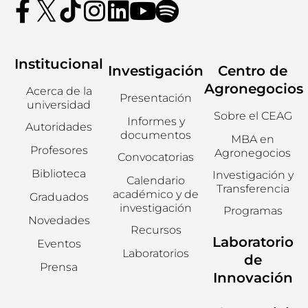
Institucional
Investigación
Centro de
Agronegocios
Acerca de la
Presentación
universidad
Sobre el CEAG
Informes y
Autoridades
documentos
MBA en
Profesores
Agronegocios
Convocatorias
Biblioteca
Investigación y
Calendario
Transferencia
académico y de
Graduados
investigación
Programas
Novedades
Recursos
Laboratorio
Eventos
Laboratorios
de
Prensa
Innovación