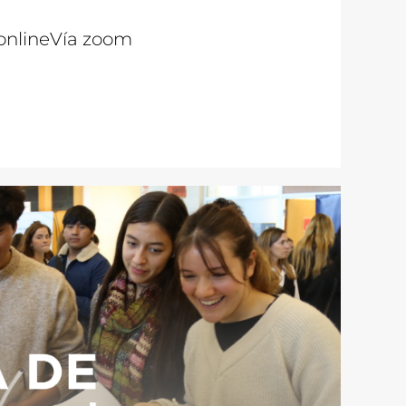
online
Vía zoom