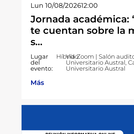
Lun 10/08/2026
12:00
Jornada académica: 
te cuentan sobre la 
s...
Lugar
Híbrido
Vía Zoom | Salón audito
del
Universitario Austral,
evento:
Universitario Austral
Más