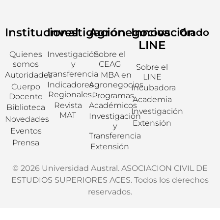
Institucional
Investigación
Agronegocios
Innovación
Grado
LINE
Quienes
Investigación
Sobre el
somos
y
CEAG
Sobre el
transferencia
Autoridades
MBA en
LINE
Indicadores
Agronegocios
Cuerpo
Incubadora
Regionales
Programas
Docente
Academia
Revista
Académicos
Biblioteca
Investigación
MAT
Investigación
Novedades
Extensión
y
Eventos
Transferencia
Prensa
Extensión
© 2026 Universidad Austral. ASOCIACION CIVIL DE
ESTUDIOS SUPERIORES ACES. Todos los derechos
reservados.