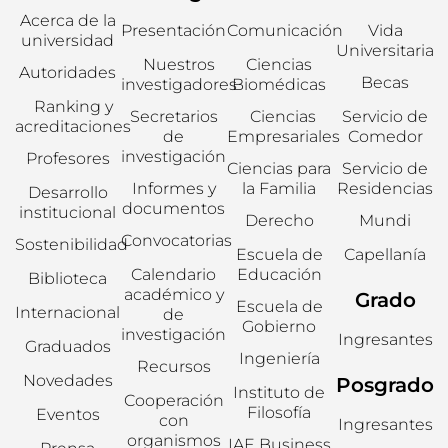
Acerca de la
Presentación
Comunicación
Vida
universidad
Universitaria
Nuestros
Ciencias
Autoridades
Becas
investigadores
Biomédicas
Ranking y
Secretarios
Ciencias
Servicio de
acreditaciones
de
Empresariales
Comedor
investigación
Profesores
Ciencias para
Servicio de
Informes y
la Familia
Residencias
Desarrollo
documentos
institucional
Derecho
Mundi
Convocatorias
Sostenibilidad
Escuela de
Capellanía
Calendario
Educación
Biblioteca
académico y
Grado
Escuela de
Internacional
de
Gobierno
investigación
Ingresantes
Graduados
Ingeniería
Recursos
Novedades
Posgrado
Instituto de
Cooperación
Filosofía
Eventos
con
Ingresantes
organismos
IAE Business