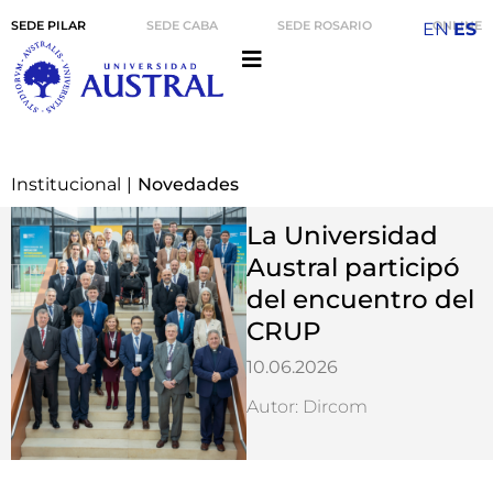
SEDE PILAR
SEDE CABA
SEDE ROSARIO
ONLINE
EN
ES
Institucional
|
Novedades
La Universidad
Austral participó
del encuentro del
CRUP
10.06.2026
Autor: Dircom