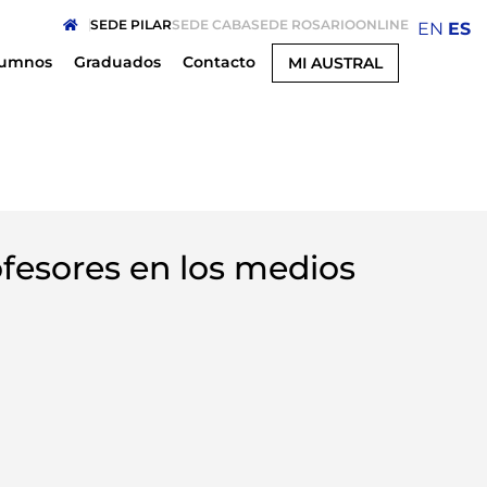
SEDE PILAR
SEDE CABA
SEDE ROSARIO
ONLINE
EN
ES
lumnos
Graduados
Contacto
MI AUSTRAL
fesores en los medios