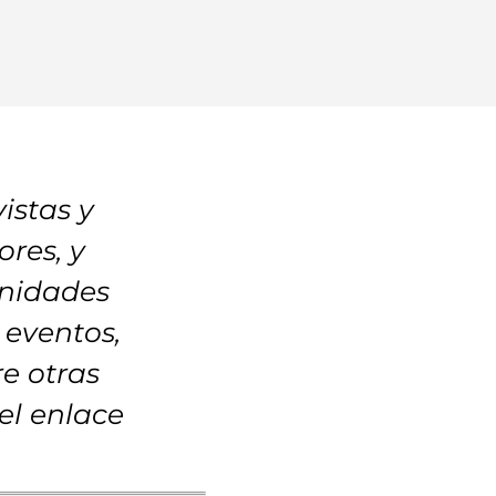
istas y
res, y
unidades
 eventos,
e otras
el enlace