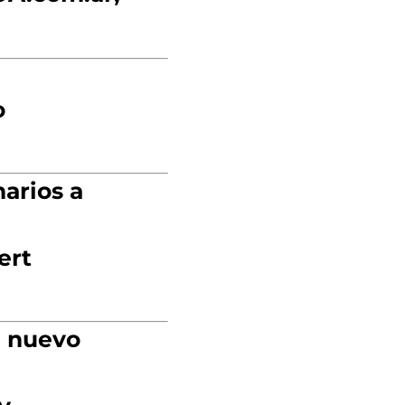
o
narios
a
ert
l nuevo