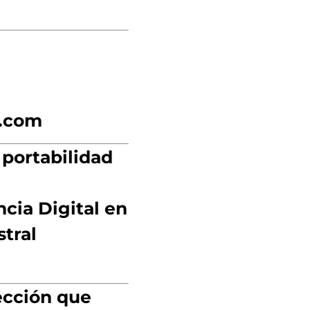
n.com
 portabilidad
cia Digital en
tral
ección que