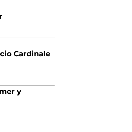
r
cio Cardinale
imer y