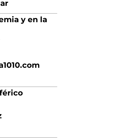
ar
emia y en la
i
a1010.com
férico
z