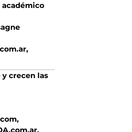
l académico
sagne
com.ar,
 y crecen las
.com,
OA.com.ar,