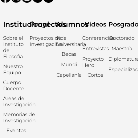
Institucional
Proyectos
Alumnos
Videos
Posgrad
Sobre el
Proyectos de
Vida
Conferencias
Doctorado
Instituto
Investigación
Universitaria
Entrevistas
Maestría
de
Becas
Filosofía
Proyecto
Diplomatur
Mundi
Hero
Nuestro
Especializa
Equipo
Capellanía
Cortos
Cuerpo
Docente
Áreas de
Investigación
Memorias de
Investigación
Eventos