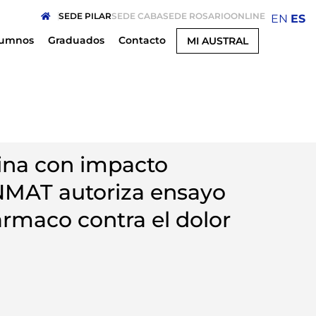
SEDE PILAR
SEDE CABA
SEDE ROSARIO
ONLINE
EN
ES
lumnos
Graduados
Contacto
MI AUSTRAL
ina con impacto
NMAT autoriza ensayo
ármaco contra el dolor