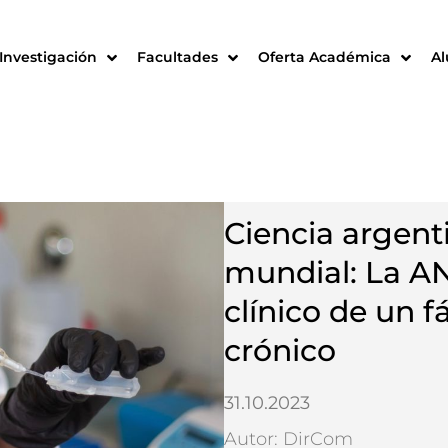
Investigación
Facultades
Oferta Académica
A
Ciencia argent
mundial: La A
clínico de un f
crónico
31.10.2023
Autor: DirCom