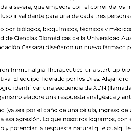
da a severa, que empeora con el correr de los m
incluso invalidante para una de cada tres personas
o por biólogos, bioquímicos, técnicos y médicos
 de Ciencias Biomédicas de la Universidad Austr
dación Cassará) diseñaron un nuevo fármaco par
earon Immunalgia Therapeutics, una start-up biot
ptiva. El equipo, liderado por los Dres. Alejan
 logró identificar una secuencia de ADN (llamad
ganismo elabore una respuesta analgésica y anti
ya sea por el daño de una célula, ingreso de un 
 esa agresión. Lo que nosotros logramos, con 
ño y potenciar la respuesta natural que cualqui