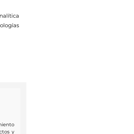
alítica
ologías
miento
ctos y