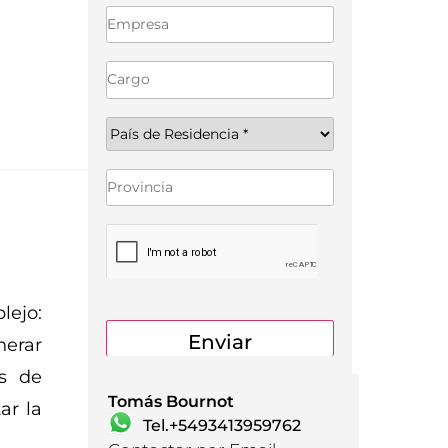
lejo:
nerar
as de
Tomás Bournot
ar la
Tel.+5493413959762