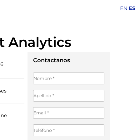
EN
ES
 Analytics
26
Contactanos
ses
ine