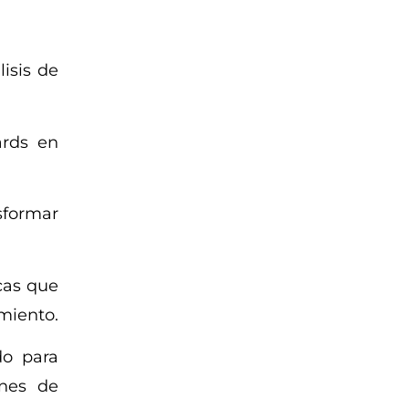
isis de
ards en
sformar
cas que
miento.
do para
enes de