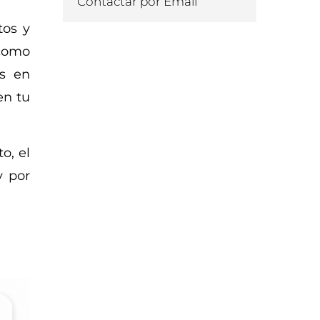
Contactar por Email
tos y
 como
os en
en tu
o, el
y por