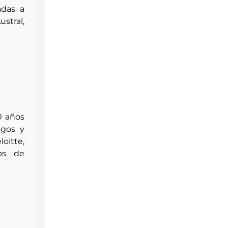
adas a
ustral
,
0 años
sgos y
oitte,
os de