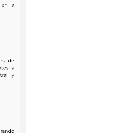
 en la
ños de
atos y
ral
y
erando