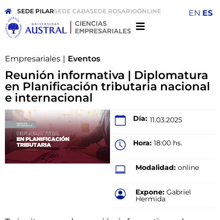
SEDE PILAR
SEDE CABA
SEDE ROSARIO
ONLINE
EN
ES
Empresariales
|
Eventos
Reunión informativa | Diplomatura
en Planificación tributaria nacional
e internacional
Día:
11.03.2025
Hora:
18:00 hs.
Modalidad:
online
Expone:
Gabriel
Hermida