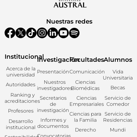
Nuestras redes
Institucional
Investigación
Facultades
Alumnos
Acerca de la
Presentación
Comunicación
Vida
universidad
Universitaria
Nuestros
Ciencias
Autoridades
Becas
investigadores
Biomédicas
Ranking y
Secretarios
Ciencias
Servicio de
acreditaciones
de
Empresariales
Comedor
investigación
Profesores
Ciencias para
Servicio de
Informes y
la Familia
Residencias
Desarrollo
documentos
institucional
Derecho
Mundi
Convocatorias