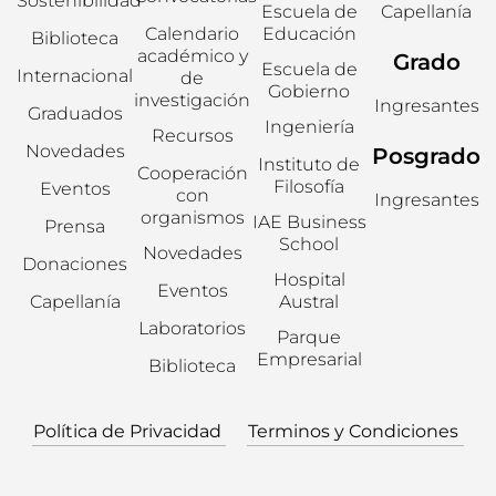
Sostenibilidad
Escuela de
Capellanía
Calendario
Educación
Biblioteca
académico y
Grado
Escuela de
Internacional
de
Gobierno
investigación
Ingresantes
Graduados
Ingeniería
Recursos
Novedades
Posgrado
Instituto de
Cooperación
Filosofía
Eventos
con
Ingresantes
organismos
IAE Business
Prensa
School
Novedades
Donaciones
Hospital
Eventos
Capellanía
Austral
Laboratorios
Parque
Empresarial
Biblioteca
Política de Privacidad
Terminos y Condiciones