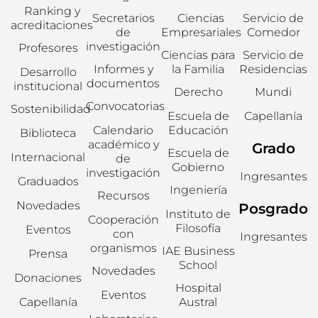
Ranking y
Secretarios
Ciencias
Servicio de
acreditaciones
de
Empresariales
Comedor
investigación
Profesores
Ciencias para
Servicio de
Informes y
la Familia
Residencias
Desarrollo
documentos
institucional
Derecho
Mundi
Convocatorias
Sostenibilidad
Escuela de
Capellanía
Calendario
Educación
Biblioteca
académico y
Grado
Escuela de
Internacional
de
Gobierno
investigación
Ingresantes
Graduados
Ingeniería
Recursos
Novedades
Posgrado
Instituto de
Cooperación
Filosofía
Eventos
con
Ingresantes
organismos
IAE Business
Prensa
School
Novedades
Donaciones
Hospital
Eventos
Capellanía
Austral