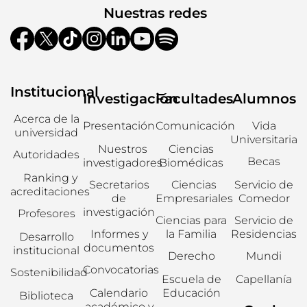
Nuestras redes
Institucional
Investigación
Facultades
Alumnos
Acerca de la
Presentación
Comunicación
Vida
universidad
Universitaria
Nuestros
Ciencias
Autoridades
Becas
investigadores
Biomédicas
Ranking y
Secretarios
Ciencias
Servicio de
acreditaciones
de
Empresariales
Comedor
investigación
Profesores
Ciencias para
Servicio de
Informes y
la Familia
Residencias
Desarrollo
documentos
institucional
Derecho
Mundi
Convocatorias
Sostenibilidad
Escuela de
Capellanía
Calendario
Educación
Biblioteca
académico y