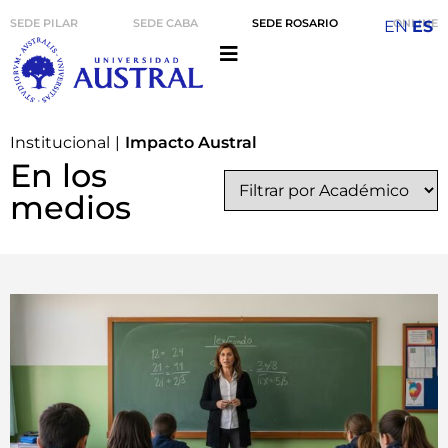
SEDE PILAR
SEDE CABA
SEDE ROSARIO
ONLINE
EN
ES
Institucional
|
Impacto Austral
En los
medios