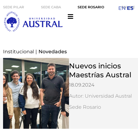
SEDE PILAR
SEDE CABA
SEDE ROSARIO
ONLINE
EN
ES
Institucional
|
Novedades
Nuevos inicios
Maestrías Austral
18.09.2024
Autor: Universidad Austral
Sede Rosario