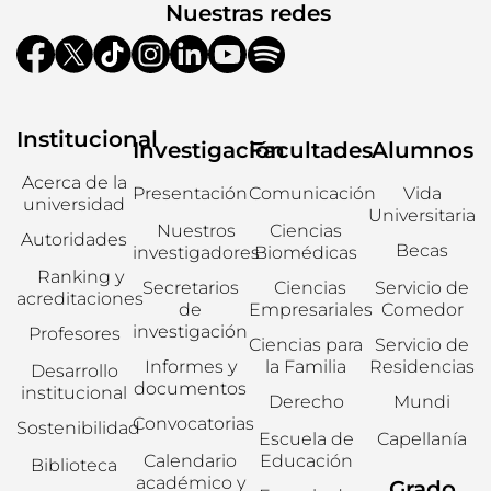
Nuestras redes
Institucional
Investigación
Facultades
Alumnos
Acerca de la
Presentación
Comunicación
Vida
universidad
Universitaria
Nuestros
Ciencias
Autoridades
Becas
investigadores
Biomédicas
Ranking y
Secretarios
Ciencias
Servicio de
acreditaciones
de
Empresariales
Comedor
investigación
Profesores
Ciencias para
Servicio de
Informes y
la Familia
Residencias
Desarrollo
documentos
institucional
Derecho
Mundi
Convocatorias
Sostenibilidad
Escuela de
Capellanía
Calendario
Educación
Biblioteca
académico y
Grado