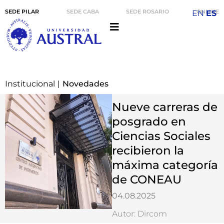
SEDE PILAR
SEDE CABA
SEDE ROSARIO
ONLINE
EN
ES
Institucional
|
Novedades
Nueve carreras de
posgrado en
Ciencias Sociales
recibieron la
máxima categoría
de CONEAU
04.08.2025
Autor: Dircom