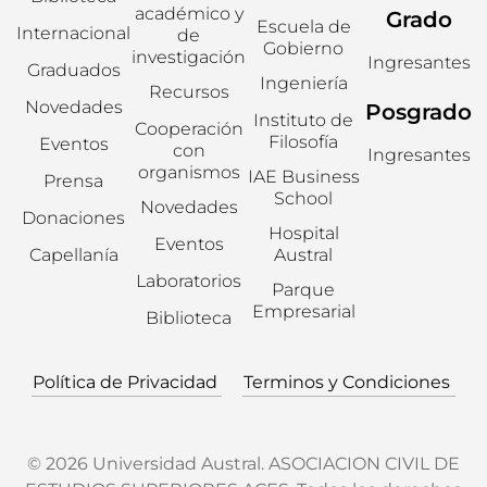
académico y
Grado
Escuela de
Internacional
de
Gobierno
investigación
Ingresantes
Graduados
Ingeniería
Recursos
Novedades
Posgrado
Instituto de
Cooperación
Filosofía
Eventos
con
Ingresantes
organismos
IAE Business
Prensa
School
Novedades
Donaciones
Hospital
Eventos
Capellanía
Austral
Laboratorios
Parque
Empresarial
Biblioteca
Política de Privacidad
Terminos y Condiciones
© 2026 Universidad Austral. ASOCIACION CIVIL DE