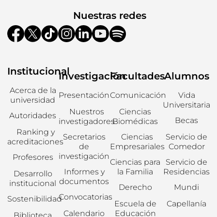
Nuestras redes
Institucional
Investigación
Facultades
Alumnos
Acerca de la
Presentación
Comunicación
Vida
universidad
Universitaria
Nuestros
Ciencias
Autoridades
Becas
investigadores
Biomédicas
Ranking y
Secretarios
Ciencias
Servicio de
acreditaciones
de
Empresariales
Comedor
investigación
Profesores
Ciencias para
Servicio de
Informes y
la Familia
Residencias
Desarrollo
documentos
institucional
Derecho
Mundi
Convocatorias
Sostenibilidad
Escuela de
Capellanía
Calendario
Educación
Biblioteca