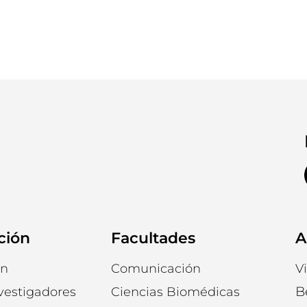
ción
Facultades
A
ón
Comunicación
V
B
vestigadores
Ciencias Biomédicas